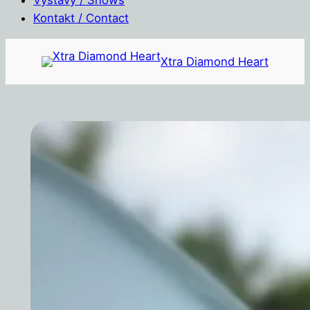
Kontakt / Contact
Přeskočit
Xtra Diamond Heart
na
obsah