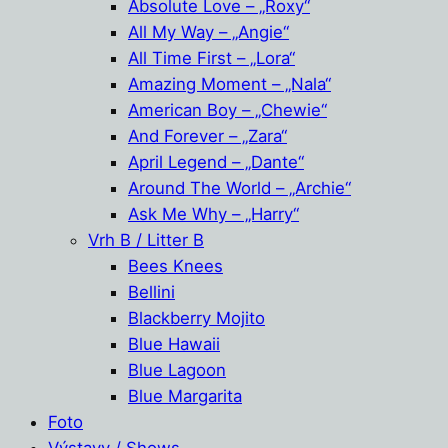
Absolute Love – „Roxy“
All My Way – „Angie“
All Time First – „Lora“
Amazing Moment – „Nala“
American Boy – „Chewie“
And Forever – „Zara“
April Legend – „Dante“
Around The World – „Archie“
Ask Me Why – „Harry“
Vrh B / Litter B
Bees Knees
Bellini
Blackberry Mojito
Blue Hawaii
Blue Lagoon
Blue Margarita
Foto
Výstavy / Shows