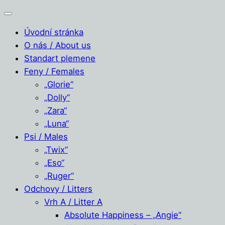
Úvodní stránka
O nás / About us
Standart plemene
Feny / Females
„Glorie“
„Dolly“
„Zara“
„Luna“
Psi / Males
„Twix“
„Eso“
„Ruger“
Odchovy / Litters
Vrh A / Litter A
Absolute Happiness – „Angie“