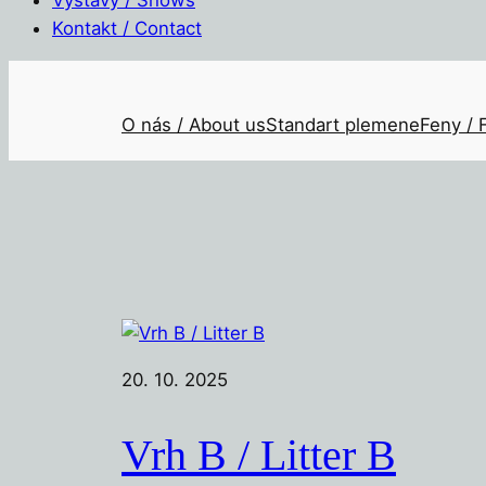
Kontakt / Contact
Přeskočit
na
O nás / About us
Standart plemene
Feny / 
obsah
20. 10. 2025
Vrh B / Litter B