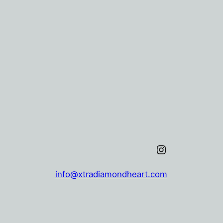
Xtra Diamond Heart Instagram
info@xtradiamondheart.com