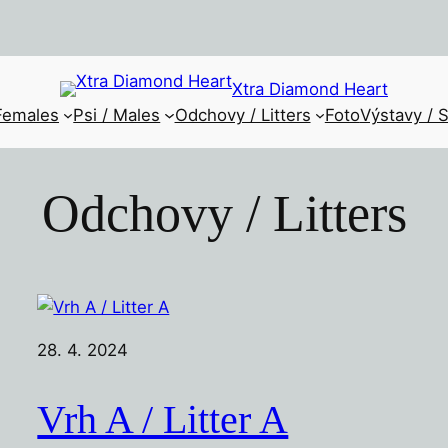
Xtra Diamond Heart
Females
Psi / Males
Odchovy / Litters
Foto
Výstavy / 
Odchovy / Litters
28. 4. 2024
Vrh A / Litter A