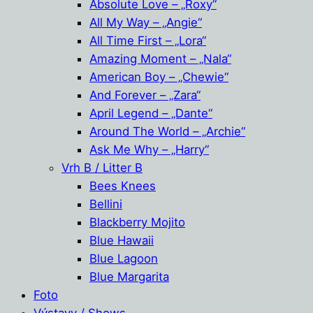
Absolute Love – „Roxy“
All My Way – „Angie“
All Time First – „Lora“
Amazing Moment – „Nala“
American Boy – „Chewie“
And Forever – „Zara“
April Legend – „Dante“
Around The World – „Archie“
Ask Me Why – „Harry“
Vrh B / Litter B
Bees Knees
Bellini
Blackberry Mojito
Blue Hawaii
Blue Lagoon
Blue Margarita
Foto
Výstavy / Shows