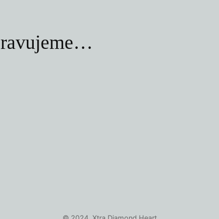
ipravujeme…
© 2024, Xtra Diamond Heart