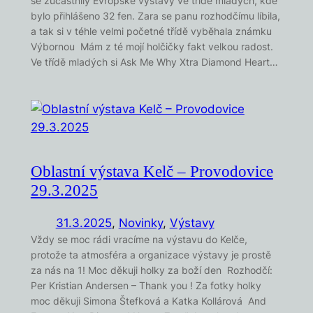
se zúčastnily Evropské výstavy ve třídě mladých, kde
bylo přihlášeno 32 fen. Zara se panu rozhodčímu líbila,
a tak si v téhle velmi početné třídě vyběhala známku
Výbornou Mám z té mojí holčičky fakt velkou radost.
Ve třídě mladých si Ask Me Why Xtra Diamond Heart…
Oblastní výstava Kelč – Provodovice
29.3.2025
31.3.2025
,
Novinky
, 
Výstavy
Vždy se moc rádi vracíme na výstavu do Kelče,
protože ta atmosféra a organizace výstavy je prostě
za nás na 1! Moc děkuji holky za boží den Rozhodčí:
Per Kristian Andersen – Thank you ! Za fotky holky
moc děkuji Simona Štefková a Katka Kollárová And