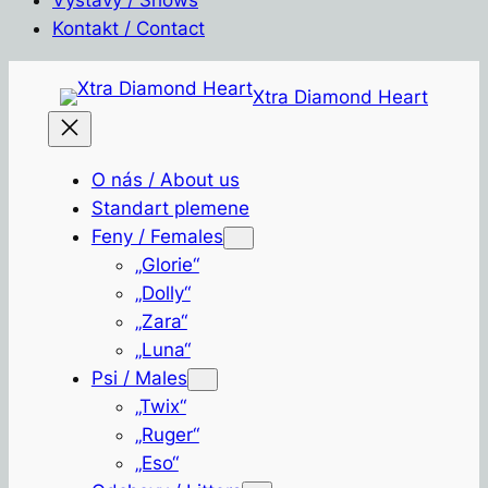
Kontakt / Contact
Přeskočit
Xtra Diamond Heart
na
obsah
O nás / About us
Standart plemene
Feny / Females
„Glorie“
„Dolly“
„Zara“
„Luna“
Psi / Males
„Twix“
„Ruger“
„Eso“