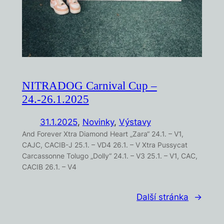
NITRADOG Carnival Cup –
24.-26.1.2025
31.1.2025
,
Novinky
, 
Výstavy
And Forever Xtra Diamond Heart „Zara“ 24.1. – V1,
CAJC, CACIB-J 25.1. – VD4 26.1. – V Xtra Pussycat
Carcassonne Tolugo „Dolly“ 24.1. – V3 25.1. – V1, CAC,
CACIB 26.1. – V4
Další stránka
→