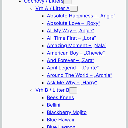
Odchovy / Litters
Vrh A / Litter A
Absolute Happiness – „Angie“
Absolute Love – „Roxy“
All My Way – „Angie“
All Time First – „Lora“
Amazing Moment – „Nala“
American Boy – „Chewie“
And Forever – „Zara“
April Legend – „Dante“
Around The World – „Archie“
Ask Me Why – „Harry“
Vrh B / Litter B
Bees Knees
Bellini
Blackberry Mojito
Blue Hawaii
Blue Lagoon