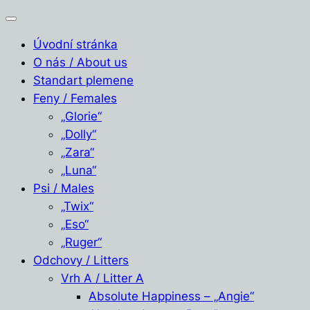
Úvodní stránka
O nás / About us
Standart plemene
Feny / Females
„Glorie“
„Dolly“
„Zara“
„Luna“
Psi / Males
„Twix“
„Eso“
„Ruger“
Odchovy / Litters
Vrh A / Litter A
Absolute Happiness – „Angie“