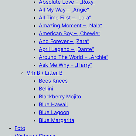
Absolute Love – „Roxy“
All My Way – „Angie“
All Time First – „Lora“
Amazing Moment – „Nala“
American Boy – „Chewie“
And Forever – „Zara“
April Legend – „Dante“
Around The World – „Archie“
Ask Me Why – „Harry“
Vrh B / Litter B
Bees Knees
Bellini
Blackberry Mojito
Blue Hawaii
Blue Lagoon
Blue Margarita
Foto
Výstavy / Shows