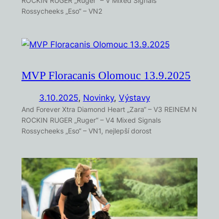
ROCKIN RUGER „Ruger“ – V Mixed Signals
Rossycheeks „Eso“ – VN2
MVP Floracanis Olomouc 13.9.2025
3.10.2025
,
Novinky
, 
Výstavy
And Forever Xtra Diamond Heart „Zara“ – V3 REINEM N
ROCKIN RUGER „Ruger“ – V4 Mixed Signals
Rossycheeks „Eso“ – VN1, nejlepší dorost