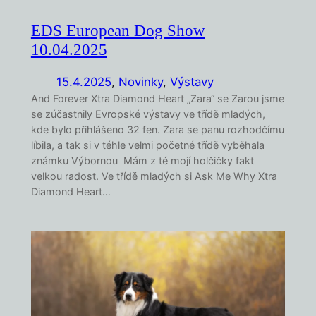
EDS European Dog Show
10.04.2025
15.4.2025
,
Novinky
, 
Výstavy
And Forever Xtra Diamond Heart „Zara“ se Zarou jsme
se zúčastnily Evropské výstavy ve třídě mladých,
kde bylo přihlášeno 32 fen. Zara se panu rozhodčímu
líbila, a tak si v téhle velmi početné třídě vyběhala
známku Výbornou Mám z té mojí holčičky fakt
velkou radost. Ve třídě mladých si Ask Me Why Xtra
Diamond Heart…