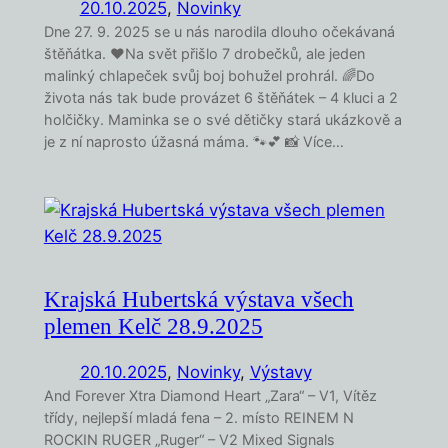
20.10.2025
,
Novinky
Dne 27. 9. 2025 se u nás narodila dlouho očekávaná
štěňátka. ❤️Na svět přišlo 7 drobečků, ale jeden
malinký chlapeček svůj boj bohužel prohrál. 🌈Do
života nás tak bude provázet 6 štěňátek – 4 kluci a 2
holčičky. Maminka se o své dětičky stará ukázkově a
je z ní naprosto úžasná máma. 🐾💕 📸 Více…
Krajská Hubertská výstava všech
plemen Kelč 28.9.2025
20.10.2025
,
Novinky
, 
Výstavy
And Forever Xtra Diamond Heart „Zara“ – V1, Vítěz
třídy, nejlepší mladá fena – 2. místo REINEM N
ROCKIN RUGER „Ruger“ – V2 Mixed Signals