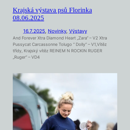
Krajská výstava psů Florinka
08.06.2025
16.7.2025
,
Novinky
, 
Výstavy
And Forever Xtra Diamond Heart „Zara“ – V2 Xtra
Pussycat Carcassonne Tolugo “ Dolly“ – V1,Vítěz
třídy, Krajský vítěz REINEM N ROCKIN RUGER
„Ruger“ – VD4