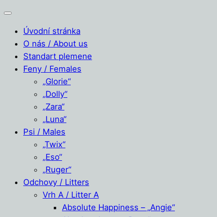
Úvodní stránka
O nás / About us
Standart plemene
Feny / Females
„Glorie“
„Dolly“
„Zara“
„Luna“
Psi / Males
„Twix“
„Eso“
„Ruger“
Odchovy / Litters
Vrh A / Litter A
Absolute Happiness – „Angie“