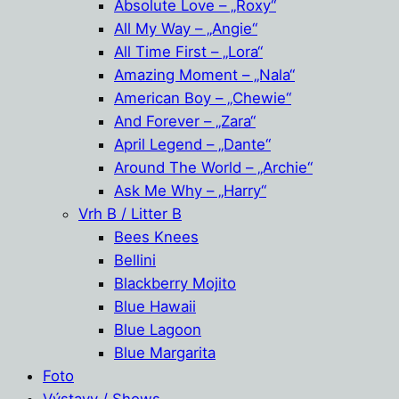
Absolute Love – „Roxy“
All My Way – „Angie“
All Time First – „Lora“
Amazing Moment – „Nala“
American Boy – „Chewie“
And Forever – „Zara“
April Legend – „Dante“
Around The World – „Archie“
Ask Me Why – „Harry“
Vrh B / Litter B
Bees Knees
Bellini
Blackberry Mojito
Blue Hawaii
Blue Lagoon
Blue Margarita
Foto
Výstavy / Shows