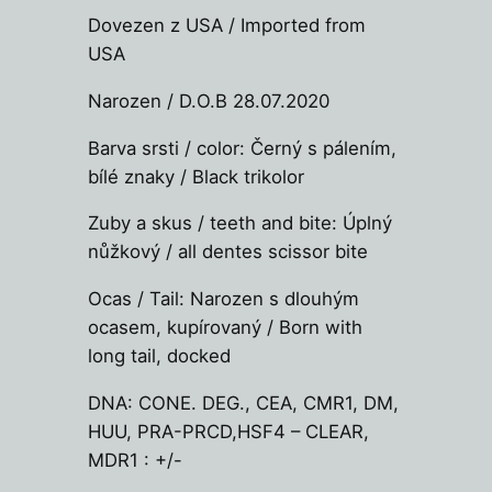
Dovezen z USA / Imported from
USA
Narozen / D.O.B 28.07.2020
Barva srsti / color: Černý s pálením,
bílé znaky / Black trikolor
Zuby a skus / teeth and bite: Úplný
nůžkový / all dentes scissor bite
Ocas / Tail: Narozen s dlouhým
ocasem, kupírovaný / Born with
long tail, docked
DNA: CONE. DEG., CEA, CMR1, DM,
HUU, PRA-PRCD,HSF4 – CLEAR,
MDR1 : +/-