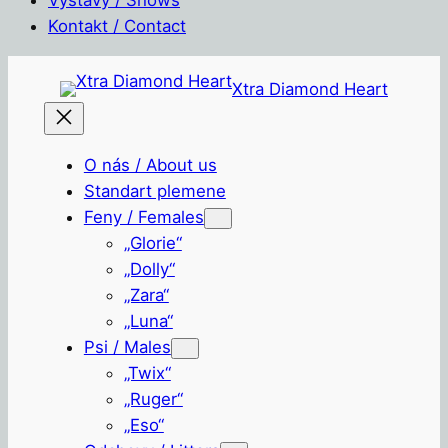
Kontakt / Contact
Přeskočit
Xtra Diamond Heart
na
obsah
O nás / About us
Standart plemene
Feny / Females
„Glorie“
„Dolly“
„Zara“
„Luna“
Psi / Males
„Twix“
„Ruger“
„Eso“