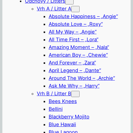
Odchovy / Litters
Vrh A / Litter A
Absolute Happiness – „Angie“
Absolute Love – „Roxy“
All My Way – „Angie“
All Time First – „Lora“
Amazing Moment – „Nala“
American Boy – „Chewie“
And Forever – „Zara“
April Legend – „Dante“
Around The World – „Archie“
Ask Me Why – „Harry“
Vrh B / Litter B
Bees Knees
Bellini
Blackberry Mojito
Blue Hawaii
Blue Lagoon