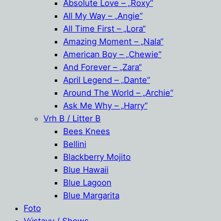
Absolute Love – „Roxy“
All My Way – „Angie“
All Time First – „Lora“
Amazing Moment – „Nala“
American Boy – „Chewie“
And Forever – „Zara“
April Legend – „Dante“
Around The World – „Archie“
Ask Me Why – „Harry“
Vrh B / Litter B
Bees Knees
Bellini
Blackberry Mojito
Blue Hawaii
Blue Lagoon
Blue Margarita
Foto
Výstavy / Shows