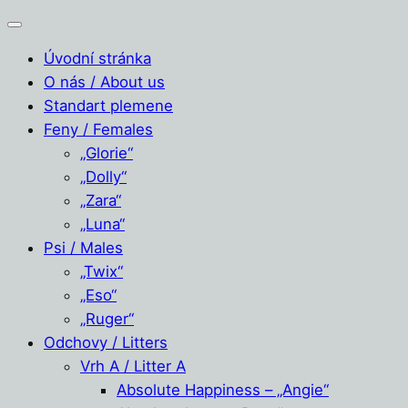
Úvodní stránka
O nás / About us
Standart plemene
Feny / Females
„Glorie“
„Dolly“
„Zara“
„Luna“
Psi / Males
„Twix“
„Eso“
„Ruger“
Odchovy / Litters
Vrh A / Litter A
Absolute Happiness – „Angie“